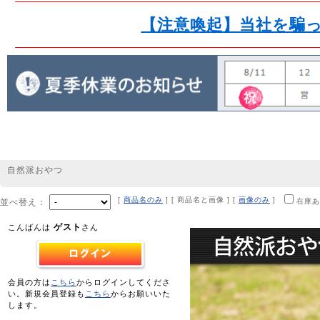
【注意喚起】当社を騙
自然派おやつ
[
商品名のみ
] [ 商品名と画像 ] [
画像のみ
]
並べ替え：
在庫あ
ゲスト
こんばんは
さん
会員の方は
こちら
からログインしてくださ
い。新規会員登録も
こちら
からお願いいた
します。